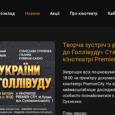
Розклад
Новини
Акції
Про кінотеатр
Каб
Творча зустріч з
до Голлівуду» Ст
кінотеатрі Premie
Запрошує всіх поціновувач
18:00 на прем'єру докумен
кінотеатрі PremierCity. На
наймасштабніше дослідженн
особисто познайомитися з
Сукненко.
План заходу: