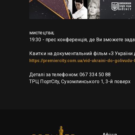
мистецтва;
19:30 - прес конференція, де Ви зможете зада
https://premiercity.com.ua/vid-ukraini-do-golivudu-
Деталі за телефоном: 067 334 50 88
ТРЦ ПортCity, Сухомлинського 1, 3-й поверх
Афіша