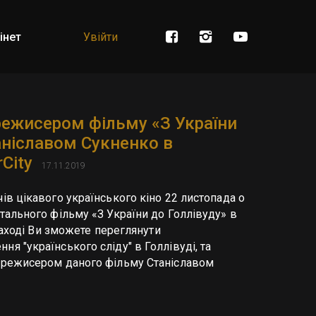
інет
Увійти
 режисером фільму «З України
аніславом Сукненко в
rCity
17.11.2019
ів цікавого українського кіно 22 листопада о 
тального фільму «З України до Голлівуду» в 
 заході Ви зможете переглянути 
я "українського сліду" в Голлівуді, та 
 режисером даного фільму Станіславом 