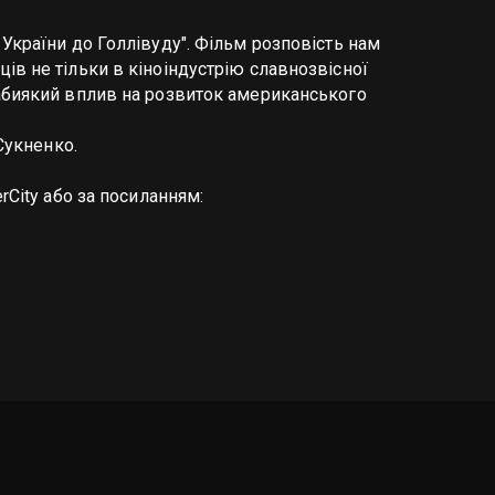
 України до Голлівуду". Фільм розповість нам 
ів не тільки в кіноіндустрію славнозвісної 
еабиякий вплив на розвиток американського 
Сукненко.
Квитки на документальний фільм «З України до Голлівуду» Ви можете придбати в касі кінотеатру PremierCity або за посиланням: 