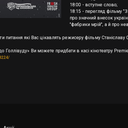
18:00 - вступне слово;
18:15 - перегляд фільму "З
про значний внесок українц
"фабрики мрій", а й про н
ти питання які Вас цікавлять режисеру фільму Станіславу 
8224/
Акції