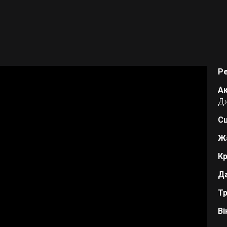
Р
Ак
Дж
Сц
Ж
Кр
Да
Тр
Ві