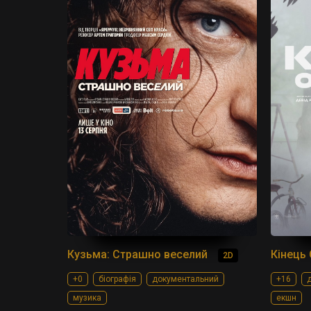
Кузьма: Страшно веселий
Кінець 
2D
+0
біографія
документальний
+16
д
музика
екшн