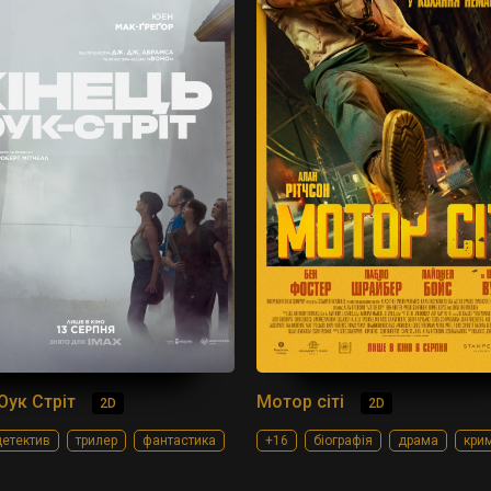
Оук Стріт
Мотор сіті
2D
2D
етектив
трилер
фантастика
+16
біографія
драма
кри