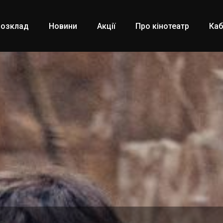
Розклад
Новини
Акції
Про кінотеатр
Каб