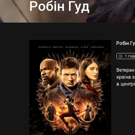
Робін Гуд
Робін Г
1 год
Ветеран
країна 
в центр