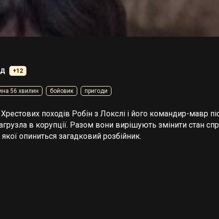
уд
+12
ина 56 хвилин
бойовик
пригоди
 Хрестових походів Робін з Локслі і його командир-мавр пі
загрузла в корупції. Разом вони вирішують змінити стан сп
і якої опиниться загадковий розбійник.