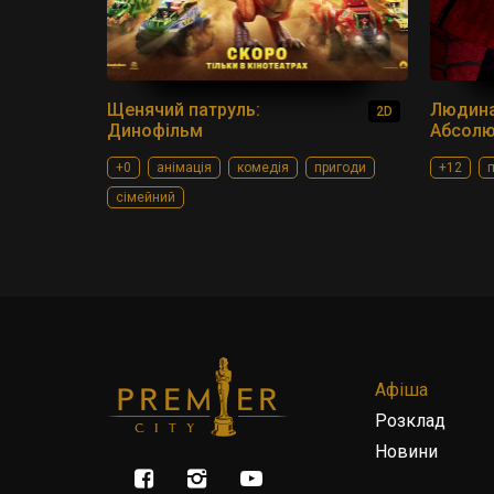
Щенячий патруль:
Людина
2D
Динофільм
Абсолю
+0
анімація
комедія
пригоди
+12
сімейний
Афіша
Розклад
Новини