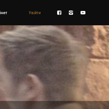
інет
Увійти