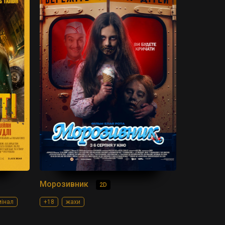
Морозивник
2D
мінал
+18
жахи