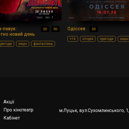
-павук:
Одіссея
2D
3D
2D
тно новий день
+16
історія
пригоди
екшн
пригоди
екшн
фантастика
Акції
Про кінотеатр
м.Луцьк, вул.Сухомлинського, 1,
Кабінет