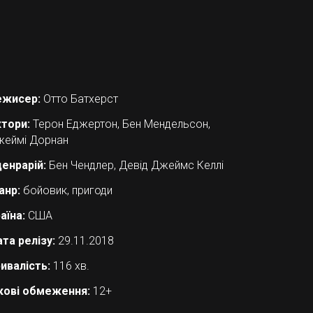
ежисер:
Отто Батхерст
тори:
Терон Еджертон, Бен Мендельсон,
еймі Дорнан
енрарій:
Бен Чендлер, Девід Джеймс Келлі
анр:
бойовик, пригоди
аїна:
США
та релізу:
29.11.2018
ивалість:
116 хв.
кові обмеження:
12+