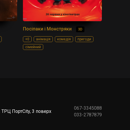
Посіпаки і Монстряки
3D
+0
анімація
комедія
пригоди
сімейний
067-3345088
 ТРЦ ПортCity, 3 поверх
033-2787879