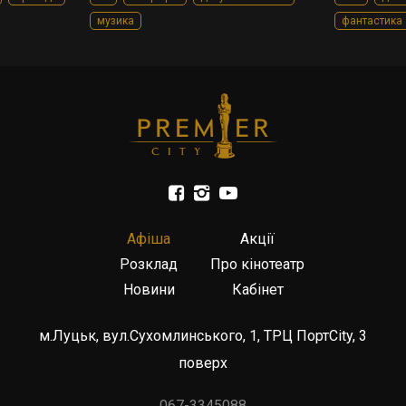
музика
фантастика
Афіша
Акції
Розклад
Про кінотеатр
Новини
Кабінет
м.Луцьк, вул.Сухомлинського, 1, ТРЦ ПортCity, 3
поверх
067-3345088