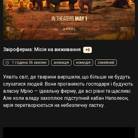
Звіроферма: Місія на виживання
+0
1 година 36 хвилин
анімація
комедія
сімейний
Уявіть світ, де тварини вирішили, що більше не будуть
слухатися людей. Вони проганяють господаря і будують
власну Мрію — ідеальну ферму, де всі рівні та щасливі.
Але коли владу захоплює підступний кабан Наполеон,
мрія перетворюється на небезпечну пастку.