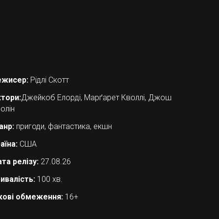
ежисер:
Рідлі Скотт
тори:
Джейкоб Елорді, Марґарет Кволлі, Джош
олін
анр:
пригоди, фантастика, екшн
аїна:
США
та релізу:
27.08.26
ивалість:
100 хв.
кові обмеження:
16+