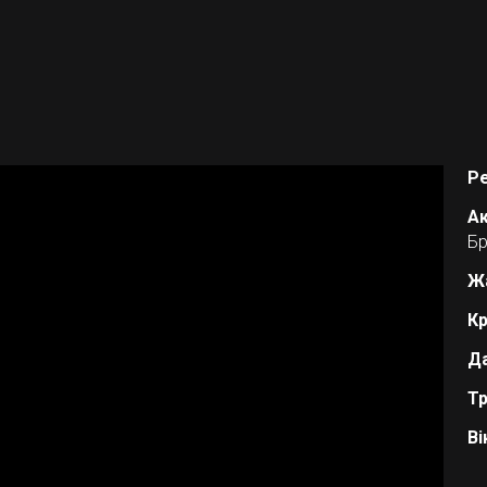
Р
Ак
Бр
Ж
Кр
Да
Тр
Ві