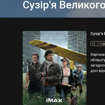
Сузір'я Великог
Сузір'я
1 год
Картина 
облашту
загадко
досі вір