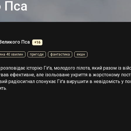
о Пса
 Великого Пса
+16
ина 40 хвилин
пригоди
фантастика
екшн
розповідає історію Гіґа, молодого пілота, який разом із в
вав ефективне, але ізольоване укриття в жорстокому поста
вий радіосигнал спонукає Гіґа вирушити в невідомість у пош
ить.