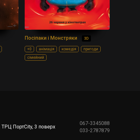
Посіпаки і Монстряки
3D
+0
анімація
комедія
пригоди
сімейний
067-3345088
 ТРЦ ПортCity, 3 поверх
033-2787879