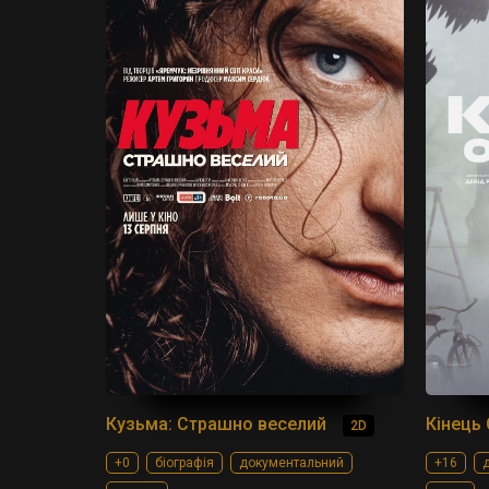
Кузьма: Страшно веселий
Кінець 
2D
+0
біографія
документальний
+16
д