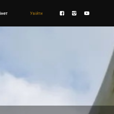
інет
Увійти