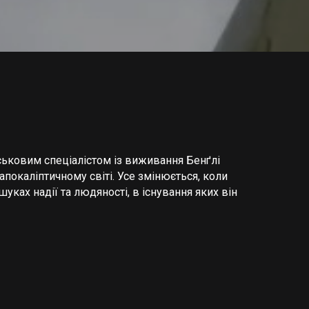
ійськовим спеціалістом із виживання Бенґлі
покаліптичному світі. Усе змінюється, коли
уках надії та людяності, в існування яких він