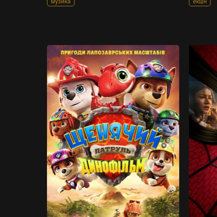
музика
екшн