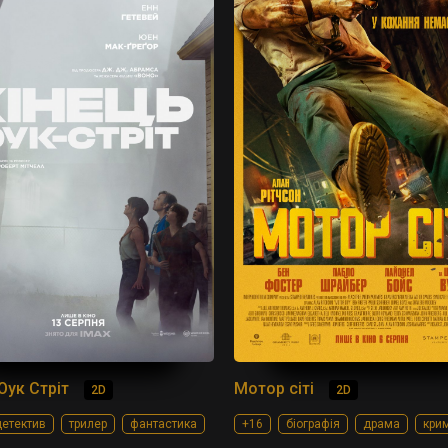
Оук Стріт
Мотор сіті
2D
2D
етектив
трилер
фантастика
+16
біографія
драма
кри