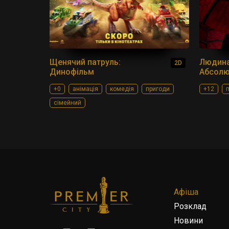
Щенячий патруль:
Людина
2D
Динофільм
Абсолю
+0
анімація
комедія
пригоди
+12
сімейний
Афіша
Розклад
Новини