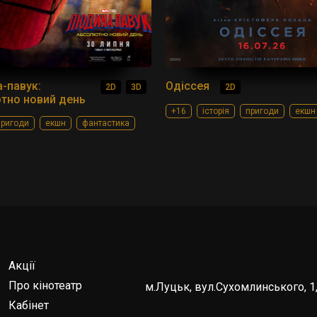
-павук:
Одіссея
2D
3D
2D
тно новий день
+16
історія
пригоди
екшн
пригоди
екшн
фантастика
Акції
Про кінотеатр
м.Луцьк, вул.Сухомлинського, 1,
Кабінет