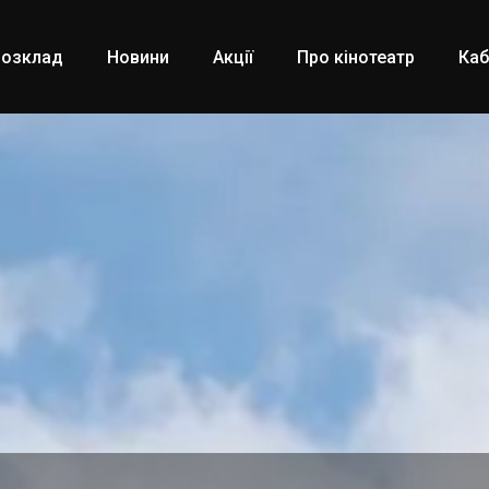
Розклад
Новини
Акції
Про кінотеатр
Каб