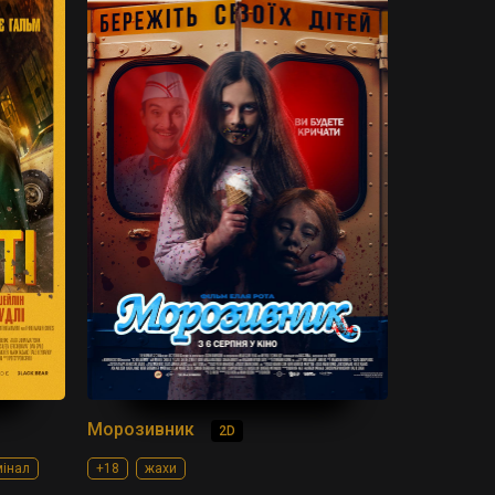
Морозивник
2D
мінал
+18
жахи