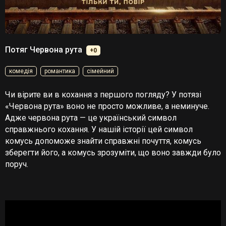
Потяг Червона рута
+0
комедія
романтика
сімейний
Чи вірите ви в кохання з першого погляду? У потязі
«Червона рута» воно не просто можливе, а неминуче.
Адже червона рута — це український символ
справжнього кохання. У нашій історії цей символ
комусь допоможе знайти справжні почуття, комусь
зберегти його, а комусь зрозуміти, що воно завжди було
поруч.