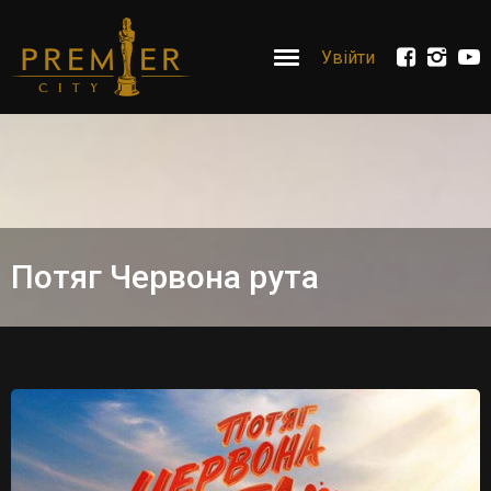
Увійти
Потяг Червона рута