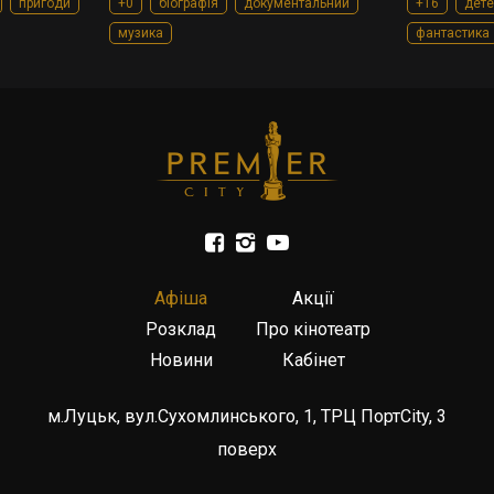
пригоди
+0
біографія
документальний
+16
дете
музика
фантастика
Афіша
Акції
Розклад
Про кінотеатр
Новини
Кабінет
м.Луцьк, вул.Сухомлинського, 1, ТРЦ ПортCity, 3
поверх