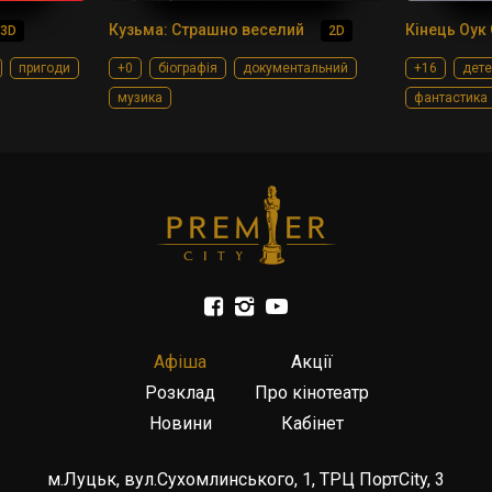
Кузьма: Страшно веселий
Кінець Оук 
3D
2D
пригоди
+0
біографія
документальний
+16
дете
музика
фантастика
Афіша
Акції
Розклад
Про кінотеатр
Новини
Кабінет
м.Луцьк, вул.Сухомлинського, 1, ТРЦ ПортCity, 3