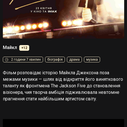
Майкл
+12
2 години 7 хвилин
біографія
драма
музика
Фільм розповідає історію Майкла Джексона поза
межами музики — шлях від відкриття його виняткового
таланту як фронтмена The Jackson Five до становлення
візіонера, чия творча амбіція підживлювала невтомне
прагнення стати найбільшим артистом світу.