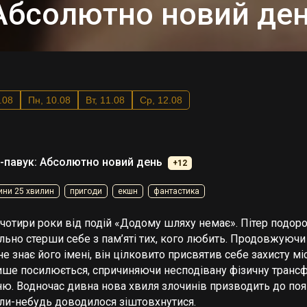
Абсолютно новий де
09.08
Пн, 10.08
Вт, 11.08
Ср, 12.08
павук: Абсолютно новий день
+12
ини 25 хвилин
пригоди
екшн
фантастика
чотири роки від подій «Додому шляху немає». Пітер подорос
льно стерши себе з пам’яті тих, кого любить. Продовжуючи
е знає його імені, він цілковито присвятив себе захисту мі
ише посилюється, спричиняючи несподівану фізичну транс
ню. Водночас дивна нова хвиля злочинів призводить до поя
ли-небудь доводилося зіштовхнутися.