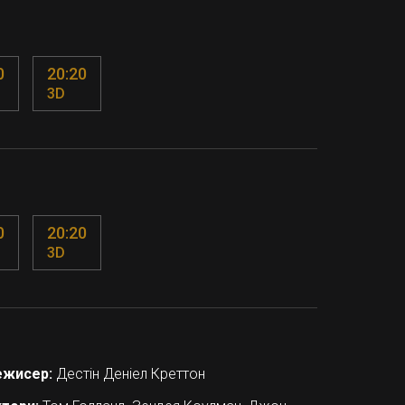
0
20:20
3D
0
20:20
3D
ежисер:
Дестін Деніел Креттон