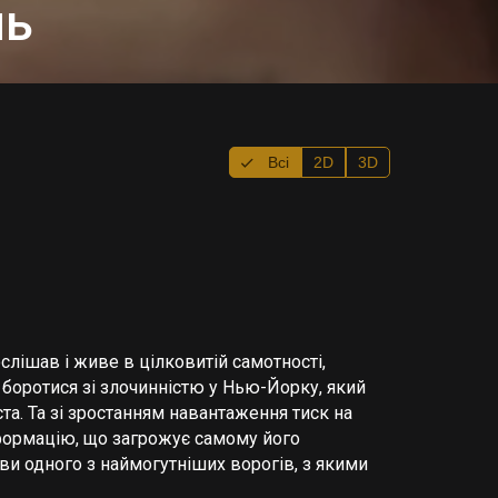
нь
Всі
2D
3D
лішав і живе в цілковитій самотності,
 боротися зі злочинністю у Нью-Йорку, який
ста. Та зі зростанням навантаження тиск на
формацію, що загрожує самому його
ви одного з наймогутніших ворогів, з якими