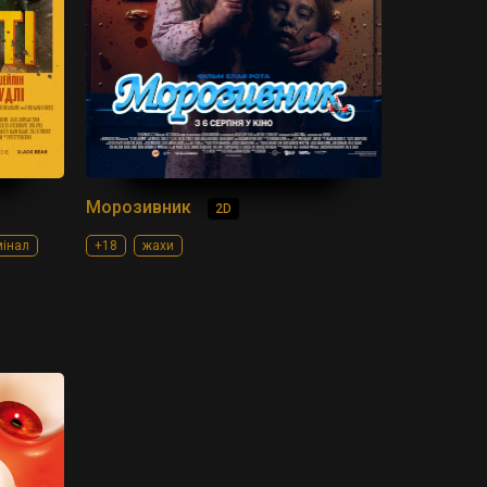
Морозивник
2D
мінал
+18
жахи