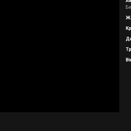
Ак
Бе
Ж
Кр
Да
Тр
Ві