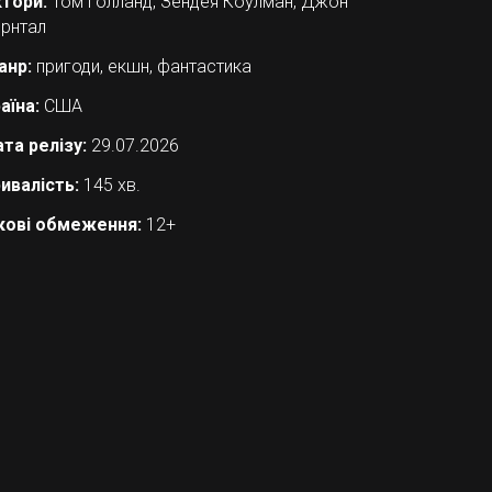
тори:
Том Голланд, Зендея Коулман, Джон
рнтал
анр:
пригоди, екшн, фантастика
аїна:
США
та релізу:
29.07.2026
ивалість:
145 хв.
кові обмеження:
12+