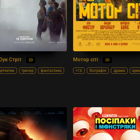
Оук Стріт
Мотор сіті
2D
2D
етектив
трилер
фантастика
+16
біографія
драма
кри