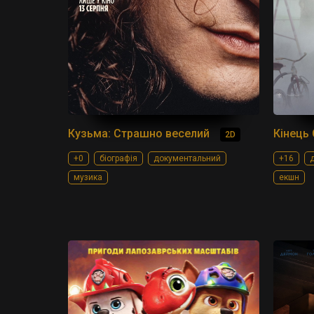
Кузьма: Страшно веселий
Кінець 
2D
+0
біографія
документальний
+16
д
музика
екшн