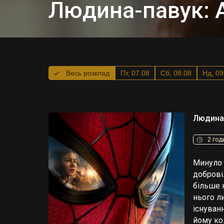
Людина-павук: 
Весь розклад
Пт, 07.08
Сб, 08.08
Нд, 
Людина-
2 год
Минуло 
доброві
більше н
нього л
існуван
йому ко