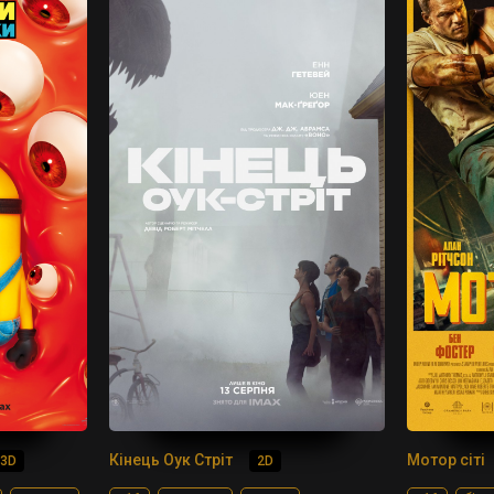
Кінець Оук Стріт
Мотор сіті
3D
2D