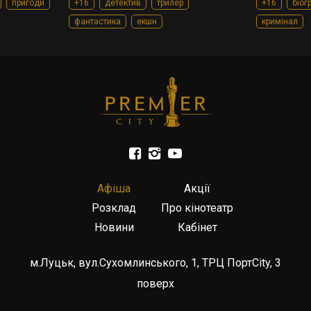
пригоди
+16
детектив
трилер
+16
біог
фантастика
екшн
кримінал
Афіша
Акції
Розклад
Про кінотеатр
Новини
Кабінет
м.Луцьк, вул.Сухомлинського, 1, ТРЦ ПортCity, 3
поверх