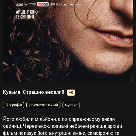
Кузьма: Страшно веселий
+0
біографія
документальний
музика
Його любили мільйони, а по-справжньому знали —
одиниці. Через ексклюзивні небачені раніше архіви
фільм показує його внутрішні зміни, самоіронію та