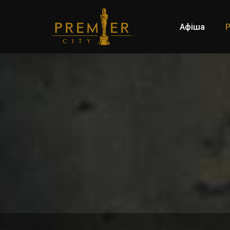
Афіша