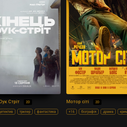
Оук Стріт
Мотор сіті
2D
2D
етектив
трилер
фантастика
+16
біографія
драма
кри