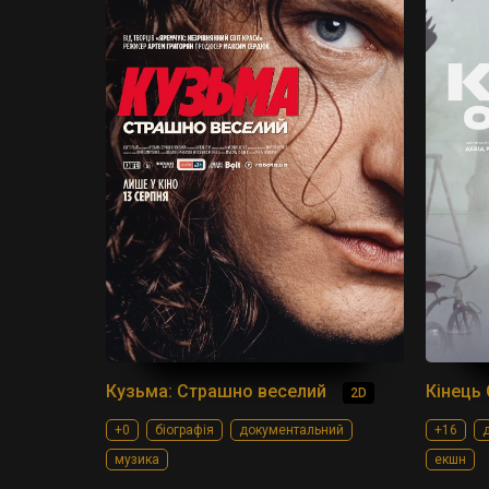
Кузьма: Страшно веселий
Кінець 
2D
+0
біографія
документальний
+16
д
музика
екшн