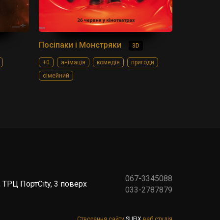
Посіпаки і Монстряки
3D
+0
анімація
комедія
пригоди
сімейний
067-3345088
 ТРЦ ПортCity, 3 поверх
033-2787879
Створення сайту
SUFIX
веб студія