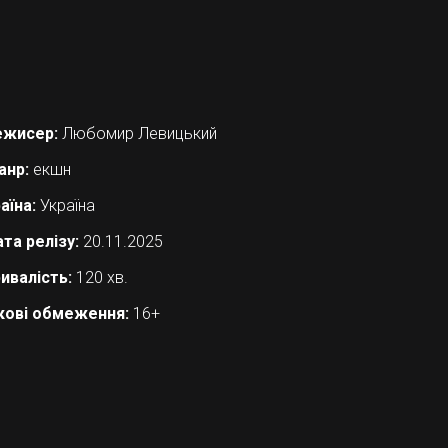
ежисер:
Любомир Левицький
анр:
екшн
аїна:
Україна
та релізу:
20.11.2025
ивалість:
120 хв.
кові обмеження:
16+