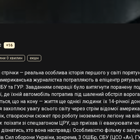
с
+16
ини 0 хвилин
екшн
 стрічки — реальна особлива історія першого у світі поряту
американська журналістка потрапляють в епіцентр рятуваль
БУ та ГУР. Завданням операції було витягнути поранену по
ії, де їхній автомобіль потрапив під шалений обстріл ворог
ться, що на кону — життя ще однієї людини: їх 14-річної до
я захоплює увагу всього світу через стрім відомої америка
ік, створюючи сюжет про роботу іноземного легіону на війн
: поїхати зі спецзагоном ЦРУ, що приїхав її евакуювати ч
і дізнатись, хто вона насправді. Особливістю фільму є зал
ів Сил оборони України, зокрема, 3 ОШБр, СБУ (ЦСО «А»), ГУ