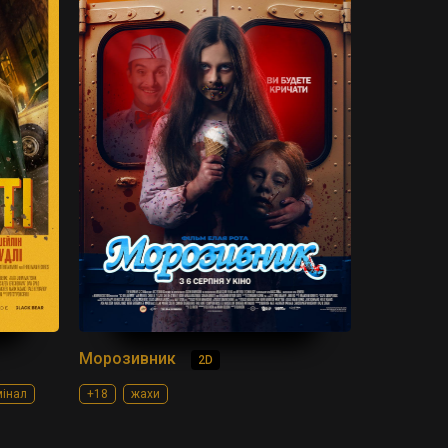
Морозивник
2D
мінал
+18
жахи