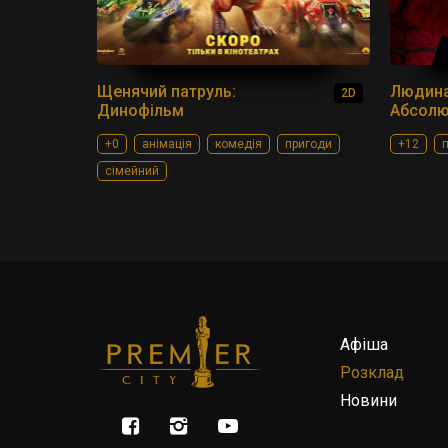
Щенячий патруль:
Людина
2D
Динофільм
Абсолю
+0
анімація
комедія
пригоди
+12
сімейний
Афіша
Розклад
Новини