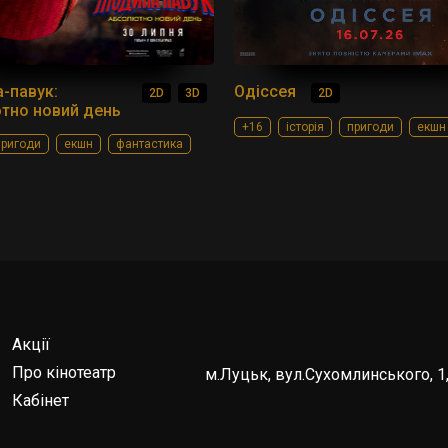
-павук:
Одіссея
2D
3D
2D
тно новий день
+16
історія
пригоди
екшн
пригоди
екшн
фантастика
Акції
Про кінотеатр
м.Луцьк, вул.Сухомлинського, 1,
Кабінет