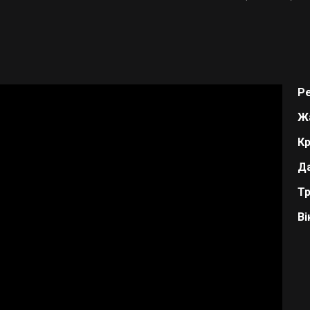
Р
Ж
Кр
Да
Тр
Ві