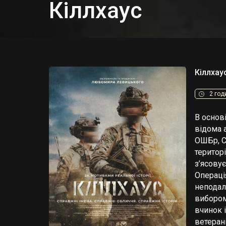
Кіллхаус
Кіллхау
2 год
В основі
відома 
ОШБр, С
територ
з’ясовує
Операці
неподал
вибором
вчинок 
ветеран