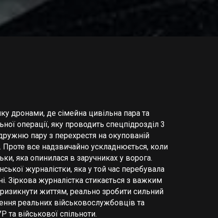
нку дронами, де сімейна цивільна пара та
ної операції, яку проводить спецпідрозділ 3
дружню пару з перехрестя на окупованій
а. Проте все надзвичайно ускладнюється, коли
ньки, яка опинилася в заручниках у ворога.
нської журналістки, яка у той час перебувала
і. Зіркова журналістка стикається з важким
и ризикнути життям, реально зробити сильний
учення реальних військовослужбовців та
Р та військової спільноти.